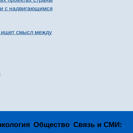
зи с надвигающимся
а ищет смысл между
и
экология
Общество
Связь и СМИ:
:
:
: