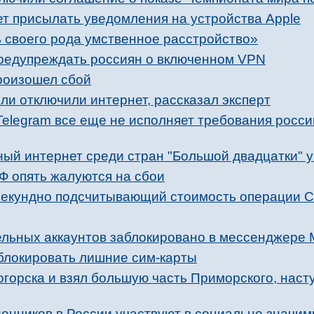
ет присылать уведомления на устройства Apple
ть своего рода умственное расстройство»
редупреждать россиян о включенном VPN
роизошел сбой
сли отключили интернет, рассказал эксперт
Telegram все еще не исполняет требования росси
й интернет среди стран "Большой двадцатки" 
Ф опять жалуются на сбои
есекундно подсчитывающий стоимость операции 
ельных аккаунтов заблокировано в мессенджере 
 блокировать лишние сим-карты
горска и взял большую часть Приморского, наст
онников в России участвуют в социально значим