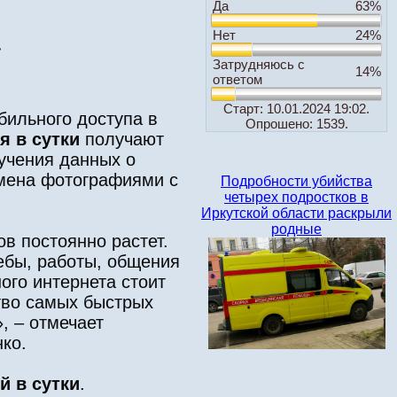
Да
63%
Нет
24%
»
Затрудняюсь с
14%
ответом
Старт: 10.01.2024 19:02.
бильного доступа в
Опрошено: 1539.
я в сутки
получают
учения данных о
бмена фотографиями с
Подробности убийства
четырех подростков в
Иркутской области раскрыли
родные
в постоянно растет.
ебы, работы, общения
го интернета стоит
тво самых быстрых
, – отмечает
ко.
й в сутки
.