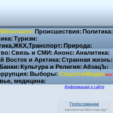
 ВКонтакте:
Происшествия:
Политика:
ика:
Туризм:
тика,ЖКХ,Транспорт:
Природа:
во:
Связь и СМИ:
Анонс:
Аналитика:
й Восток и Арктика:
Странная жизнь:
Банки:
Культура и Религия:
АбзацЪ:
ррупция:
Выборы:
Соцсети/Видео
вье, медицина:
Информация о сайте
Голосование
Закончится ли СВО в этом году?