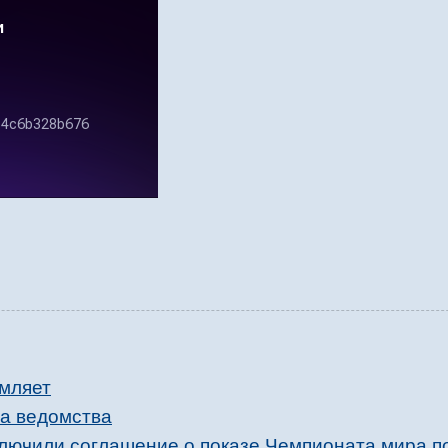
омляет
га ведомства
ключили соглашение о показе Чемпионата мира п