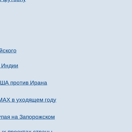
йского
у Индии
США против Ирана
MAX в уходящем году
упая на Запорожском
ых проектах страны