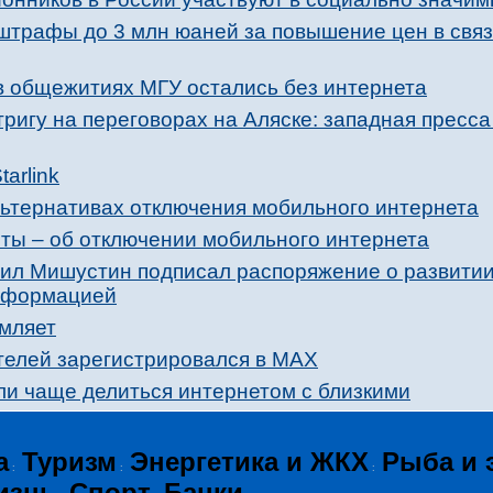
 штрафы до 3 млн юаней за повышение цен в свя
 в общежитиях МГУ остались без интернета
ригу на переговорах на Аляске: западная пресс
arlink
льтернативах отключения мобильного интернета
рты – об отключении мобильного интернета
ил Мишустин подписал распоряжение о развити
нформацией
омляет
елей зарегистрировался в МАХ
и чаще делиться интернетом с близкими
а
Туризм
Энергетика и ЖКХ
Рыба и 
:
:
:
изнь
Спорт
Банки