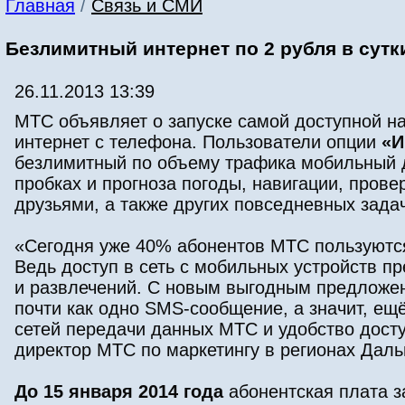
Главная
/
Связь и СМИ
Безлимитный интернет по 2 рубля в сут
26.11.2013 13:39
МТС объявляет о запуске самой доступной на
интернет с телефона. Пользователи опции
«И
безлимитный по объему трафика мобильный д
пробках и прогноза погоды, навигации, пров
друзьями, а также других повседневных задач
«Сегодня уже 40% абонентов МТС пользуются
Ведь доступ в сеть с мобильных устройств п
и развлечений. С новым выгодным предложен
почти как одно SMS-сообщение, а значит, ещ
сетей передачи данных МТС и удобство досту
директор МТС по маркетингу в регионах Даль
До 15 января 2014 года
абонентская плата 