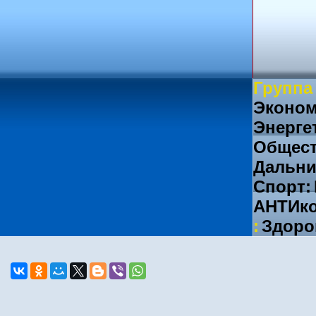
Группа
Эконом
Энерге
Общест
Дальни
Спорт:
АНТИко
:
Здоро