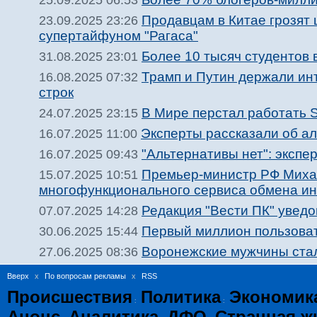
25.09.2025 06:53
Продавцам в Китае грозят
23.09.2025 23:26
супертайфуном "Рагаса"
Более 10 тысяч студентов
31.08.2025 23:01
Трамп и Путин держали инт
16.08.2025 07:32
строк
В Мире перстал работать St
24.07.2025 23:15
Эксперты рассказали об а
16.07.2025 11:00
"Альтернативы нет": экспе
16.07.2025 09:43
Премьер-министр РФ Миха
15.07.2025 10:51
многофункционального сервиса обмена и
Редакция "Вести ПК" увед
07.07.2025 14:28
Первый миллион пользоват
30.06.2025 15:44
Воронежские мужчины стал
27.06.2025 08:36
Вверх
x
По вопросам рекламы
x
RSS
Происшествия
Политика
Экономик
:
:
Анонс
Аналитика
ДФО
Странная ж