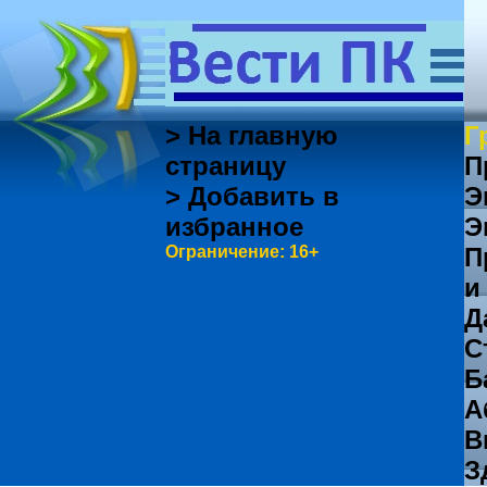
> На главную
Г
страницу
П
> Добавить в
Э
избранное
Э
Ограничение: 16+
П
и
Д
С
Б
А
В
З