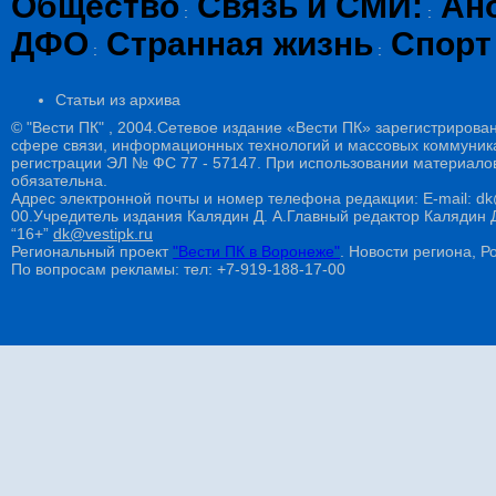
Общество
Связь и СМИ:
Ан
:
:
ДФО
Странная жизнь
Спорт
:
:
Статьи из архива
© "Вести ПК" , 2004.Сетевое издание «Вести ПК» зарегистрирова
сфере связи, информационных технологий и массовых коммуникац
регистрации ЭЛ № ФС 77 - 57147. При использовании материалов
обязательна.
Адрес электронной почты и номер телефона редакции: E-mail: dk@
00.Учредитель издания Калядин Д. А.Главный редактор Калядин
“16+”
dk@vestipk.ru
Региональный проект
"Вести ПК в Воронеже"
. Новости региона, Ро
По вопросам рекламы: тел: +7-919-188-17-00