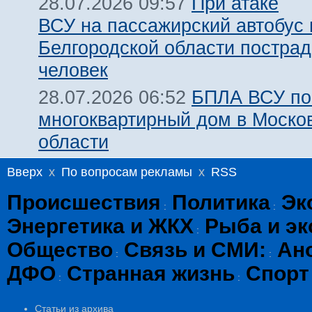
При атаке
28.07.2026 09:57
ВСУ на пассажирский автобус 
Белгородской области пострад
человек
БПЛА ВСУ по
28.07.2026 06:52
многоквартирный дом в Моско
области
Вверх
x
По вопросам рекламы
x
RSS
Происшествия
Политика
Эк
:
:
Энергетика и ЖКХ
Рыба и эк
:
Общество
Связь и СМИ:
Ан
:
:
ДФО
Странная жизнь
Спорт
:
:
Статьи из архива