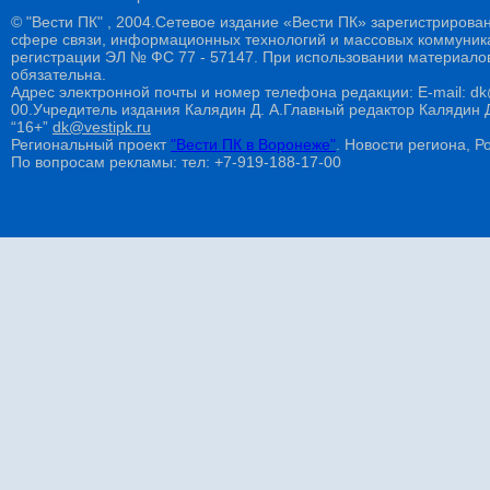
© "Вести ПК" , 2004.Сетевое издание «Вести ПК» зарегистрирова
сфере связи, информационных технологий и массовых коммуникац
регистрации ЭЛ № ФС 77 - 57147. При использовании материалов
обязательна.
Адрес электронной почты и номер телефона редакции: E-mail: dk@
00.Учредитель издания Калядин Д. А.Главный редактор Калядин
“16+”
dk@vestipk.ru
Региональный проект
"Вести ПК в Воронеже"
. Новости региона, Ро
По вопросам рекламы: тел: +7-919-188-17-00