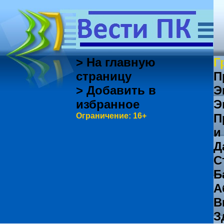
> На главную
Г
страницу
П
> Добавить в
Э
избранное
Э
Ограничение: 16+
П
и
Д
С
Б
А
В
З