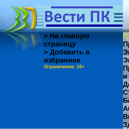
> На главную
Г
страницу
П
> Добавить в
Э
избранное
Э
Ограничение: 16+
П
и
Д
С
Б
А
В
З