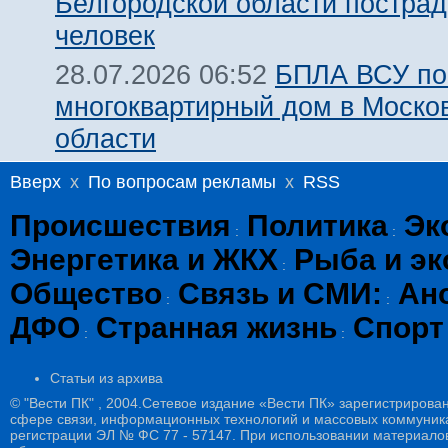
Белгородской области пострад
человек
БПЛА ВСУ по
28.07.2026 06:52
многоквартирный дом в Моско
области
Вверх
x
По вопросам рекламы
x
RSS
Происшествия
Политика
Эк
:
:
Энергетика и ЖКХ
Рыба и эк
:
Общество
Связь и СМИ:
Ан
:
:
ДФО
Странная жизнь
Спорт
:
:
Статьи из архива
© "Вести ПК" , 2004.Сетевое издание «Вести ПК» зарегистрирова
сфере связи, информационных технологий и массовых коммуникац
регистрации ЭЛ № ФС 77 - 57147. При использовании материалов