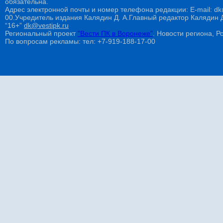
обязательна.
Адрес электронной почты и номер телефона редакции: E-mail: dk@
00.Учредитель издания Калядин Д. А.Главный редактор Калядин
“16+”
dk@vestipk.ru
Региональный проект
"Вести ПК в Воронеже"
. Новости региона, Ро
По вопросам рекламы: тел: +7-919-188-17-00