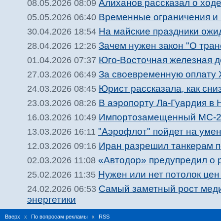
Алиханов рассказал о ход
08.05.2026 08:09
Временные ограничения и 
05.05.2026 06:40
На майские праздники ожи
30.04.2026 18:54
Зачем нужен закон "О тран
28.04.2026 12:26
Юго-Восточная железная до
01.04.2026 07:37
За своевременную оплату 
27.03.2026 06:49
Юрист рассказала, как сни
24.03.2026 08:45
В аэропорту Ла-Гуардия в
23.03.2026 08:26
Импортозамещенный МС-21 
16.03.2026 10:49
"Аэрофлот" пойдет на умен
13.03.2026 16:11
Иран разрешил танкерам п
12.03.2026 09:16
«Автодор» предупредил о 
02.03.2026 11:08
Нужен или нет потолок цен
25.02.2026 11:35
Самый заметный рост меди
24.02.2026 06:53
энергетики
Вверх
x
По вопросам рекламы
x
RSS