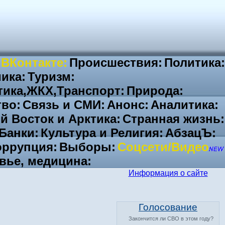
 ВКонтакте:
Происшествия:
Политика:
ика:
Туризм:
тика,ЖКХ,Транспорт:
Природа:
во:
Связь и СМИ:
Анонс:
Аналитика:
й Восток и Арктика:
Странная жизнь:
Банки:
Культура и Религия:
АбзацЪ:
ррупция:
Выборы:
Соцсети/Видео
вье, медицина:
Информация о сайте
Голосование
Закончится ли СВО в этом году?