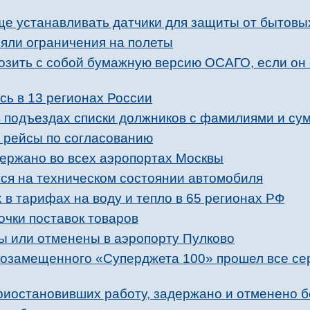
ще устанавливать датчики для защиты от бытовы
няли ограничения на полеты
возить с собой бумажную версию ОСАГО, если он
сь в 13 регионах России
в подъездах списки должников с фамилиями и с
 рейсы по согласованию
держано во всех аэропортах Москвы
тся на техническом состоянии автомобиля
в тарифах на воду и тепло в 65 регионах РФ
очки поставок товаров
ы или отменены в аэропорту Пулково
ртозамещенного «Суперджета 100» прошел все с
риостановивших работу, задержано и отменено б