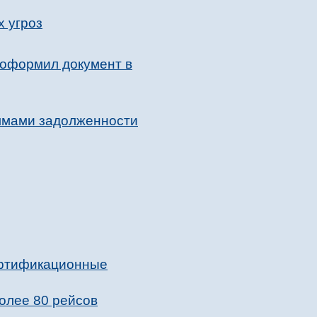
х угроз
 оформил документ в
уммами задолженности
ертификационные
олее 80 рейсов