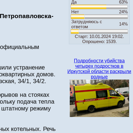
Да
63%
Нет
24%
 Петропавловска-
Затрудняюсь с
14%
ответом
Старт: 10.01.2024 19:02.
Опрошено: 1539.
о официальным
Подробности убийства
четырех подростков в
шили устранение
Иркутской области раскрыли
гоквартирных домов.
родные
кая, 34/1, 34/2.
орывов на стояках
ольку подача тепла
к штатному режиму
ных котельных. Речь