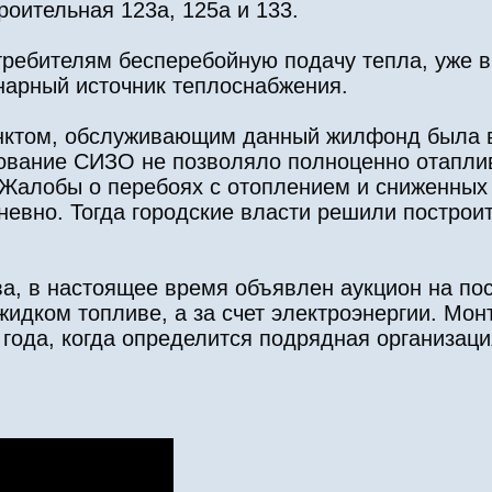
роительная 123а, 125а и 133.
отребителям бесперебойную подачу тепла, уже в
нарный источник теплоснабжения.
унктом, обслуживающим данный жилфонд была 
ование СИЗО не позволяло полноценно отаплив
 Жалобы о перебоях с отоплением и сниженных
невно. Тогда городские власти решили построит
ва, в настоящее время объявлен аукцион на по
 жидком топливе, а за счет электроэнергии. Мо
о года, когда определится подрядная организац