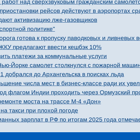
е работ над сверхзвуковым гражданским самолет
приостановки рейсов действуют в аэропортах сра
дают активизацию лже-газовщиков
спортной политике"
рога готова к пропуску паводковых и ливневых 
ЖКУ предлагают ввести кешбэк 10%
зить платежи за коммунальные услуги
 Нью-Йорке самолет столкнулся c пожарной маши
добрался до Архангельска в поисках льда
ьшение числа мест в бизнес-классе ради их увел
од флагом Индии проходить через Ормузский пр
ремонте моста на трассе М-4 «Дон»
 на такси при плохой погоде
анных зарплат в РФ по итогам 2025 года отмеча