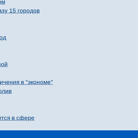
ом
зу 15 городов
вод
ной
ичения в "экономе"
олив
ется в сфере