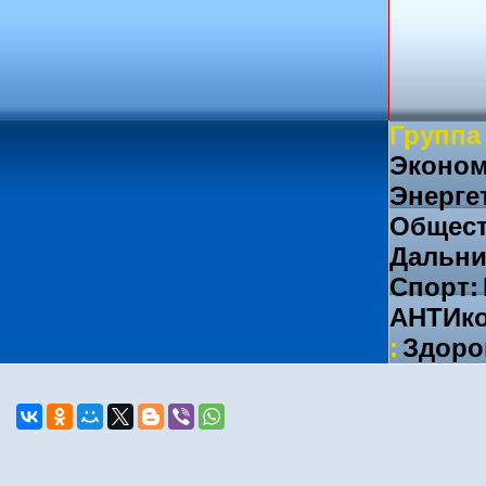
Группа
Эконом
Энерге
Общест
Дальни
Спорт:
АНТИко
:
Здоро