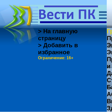
> На главную
Г
страницу
П
> Добавить в
Э
избранное
Э
Ограничение: 16+
П
и
Д
С
Б
А
В
З