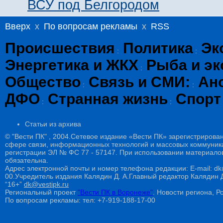
ВСУ под Белгородом
Вверх
x
По вопросам рекламы
x
RSS
Происшествия
Политика
Эк
:
:
Энергетика и ЖКХ
Рыба и эк
:
Общество
Связь и СМИ:
Ан
:
:
ДФО
Странная жизнь
Спорт
:
:
Статьи из архива
© "Вести ПК" , 2004.Сетевое издание «Вести ПК» зарегистрирова
сфере связи, информационных технологий и массовых коммуникац
регистрации ЭЛ № ФС 77 - 57147. При использовании материалов
обязательна.
Адрес электронной почты и номер телефона редакции: E-mail: dk@
00.Учредитель издания Калядин Д. А.Главный редактор Калядин
“16+”
dk@vestipk.ru
Региональный проект
"Вести ПК в Воронеже"
. Новости региона, Ро
По вопросам рекламы: тел: +7-919-188-17-00