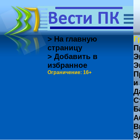
> На главную
Г
страницу
П
> Добавить в
Э
избранное
Э
Ограничение: 16+
П
и
Д
С
Б
А
В
З