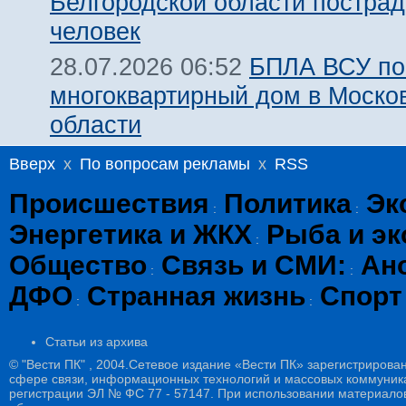
Белгородской области пострад
человек
БПЛА ВСУ по
28.07.2026 06:52
многоквартирный дом в Моско
области
Вверх
x
По вопросам рекламы
x
RSS
Происшествия
Политика
Эк
:
:
Энергетика и ЖКХ
Рыба и эк
:
Общество
Связь и СМИ:
Ан
:
:
ДФО
Странная жизнь
Спорт
:
:
Статьи из архива
© "Вести ПК" , 2004.Сетевое издание «Вести ПК» зарегистрирова
сфере связи, информационных технологий и массовых коммуникац
регистрации ЭЛ № ФС 77 - 57147. При использовании материалов