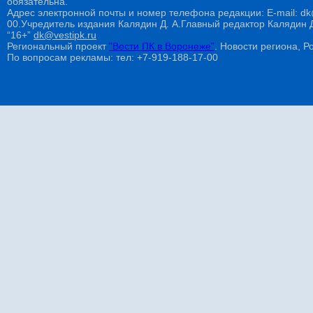
обязательна.
Адрес электронной почты и номер телефона редакции: E-mail: dk@
00.Учредитель издания Калядин Д. А.Главный редактор Калядин
“16+”
dk@vestipk.ru
Региональный проект
"Вести ПК в Воронеже"
. Новости региона, Ро
По вопросам рекламы: тел: +7-919-188-17-00