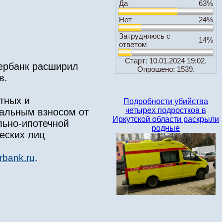
Да
63%
Нет
24%
Затрудняюсь с
14%
ответом
Старт: 10.01.2024 19:02.
бербанк расширил
Опрошено: 1539.
в.
тных и
Подробности убийства
четырех подростков в
чальным взносом от
Иркутской области раскрыли
льно-ипотечной
родные
еских лиц
.
rbank.ru