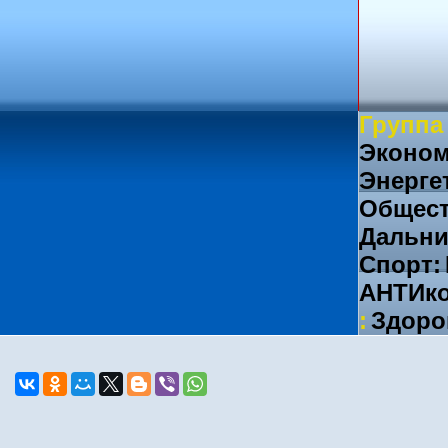
Группа
Эконом
Энерге
Общест
Дальни
Спорт:
АНТИко
:
Здоро