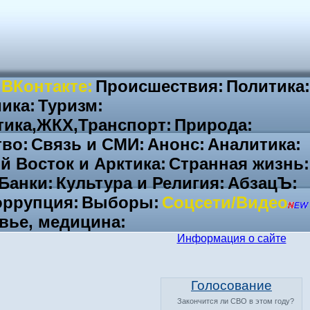
 ВКонтакте:
Происшествия:
Политика:
ика:
Туризм:
тика,ЖКХ,Транспорт:
Природа:
во:
Связь и СМИ:
Анонс:
Аналитика:
й Восток и Арктика:
Странная жизнь:
Банки:
Культура и Религия:
АбзацЪ:
ррупция:
Выборы:
Соцсети/Видео
вье, медицина:
Информация о сайте
Голосование
Закончится ли СВО в этом году?