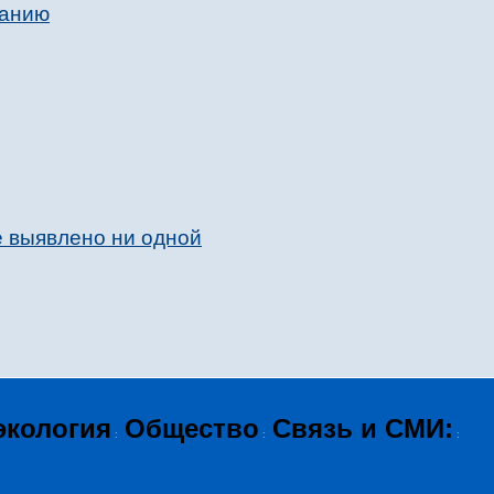
ванию
е выявлено ни одной
экология
Общество
Связь и СМИ:
:
:
: