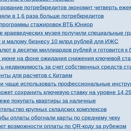
рование потребкредитов экономит четверть еже
зяли в 1,6 раза больше потребкредитов
 программы стажировок ВТБ Юниор
е краеведческих музея получили специальные г
 и малому бизнесу 10 млрд рублей для ИЖС
лют в десятки миллиардов рублей и готовится к 
 июне на фоне ожидания снижения ключевой ста
ть недвижимость за счет собственных средств ст
нты для расчетов с Китаем
ли чаще использовать профессиональные инстр
может сохранить ключевую ставку на уровне 14,2
реже покупать квартиры за наличные
тельство крупных складских комплексов
обы оплаты обогнали карты по среднему чеку
ют возможности оплаты по QR-коду за рубежом