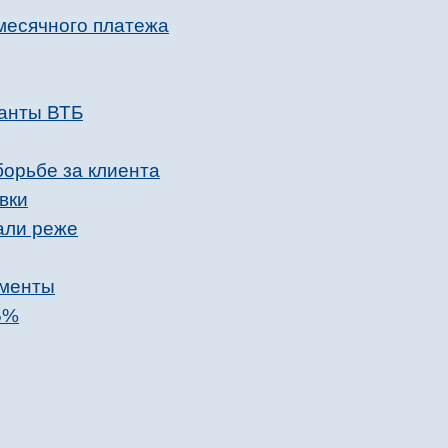
месячного платежа
ранты ВТБ
борьбе за клиента
вки
али реже
ументы
5%