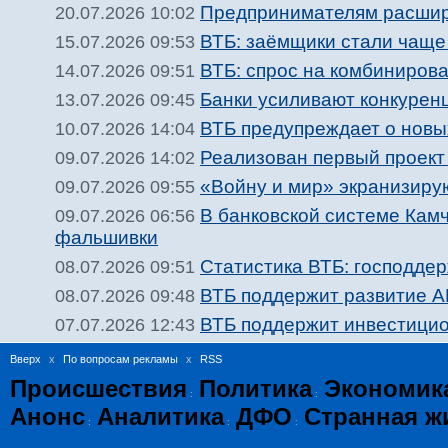
Предпринимателям расшир
20.07.2026 10:02
ВТБ: заёмщики стали чаще 
15.07.2026 09:53
ВТБ: спрос на комбинирова
14.07.2026 09:51
Банки усиливают конкурен
13.07.2026 09:45
ВТБ предупреждает о новы
10.07.2026 14:04
Реализован первый проект
09.07.2026 14:02
«Войну и мир» экранизиру
09.07.2026 09:55
В банковской системе Камч
09.07.2026 06:56
фальшивки
Статистика ВТБ: господдер
08.07.2026 09:51
ВТБ поддержит развитие АП
08.07.2026 09:48
ВТБ поддержит инвестицио
07.07.2026 12:43
Вверх
x
По вопросам рекламы
x
RSS
Происшествия
Политика
Экономик
:
:
Анонс
Аналитика
ДФО
Странная ж
:
:
: