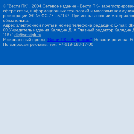
© "Вести ПК" , 2004.Сетевое издание «Вести ПК» зарегистрирова
сфере связи, информационных технологий и массовых коммуникац
регистрации ЭЛ № ФС 77 - 57147. При использовании материалов
обязательна.
Адрес электронной почты и номер телефона редакции: E-mail: dk@
00.Учредитель издания Калядин Д. А.Главный редактор Калядин
“16+”
dk@vestipk.ru
Региональный проект
"Вести ПК в Воронеже"
. Новости региона, Ро
По вопросам рекламы: тел: +7-919-188-17-00