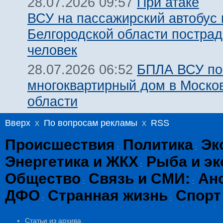
При атаке
28.07.2026 09:57
ВСУ на пассажирский автобус 
Белгородской области пострад
человек
БПЛА ВСУ по
28.07.2026 06:52
многоквартирный дом в Моско
области
Вверх
x
По вопросам рекламы
x
RSS
Происшествия
Политика
Эк
:
:
Энергетика и ЖКХ
Рыба и эк
:
Общество
Связь и СМИ:
Ан
:
:
ДФО
Странная жизнь
Спорт
:
:
Статьи из архива