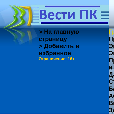
> На главную
Г
страницу
П
> Добавить в
Э
избранное
Э
Ограничение: 16+
П
и
Д
С
Б
А
В
З