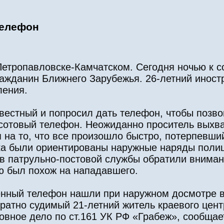
телефон
Петропавловске-Камчатском. Сегодня ночью к 
ажданин Ближнего Зарубежья. 26-летний иностр
ления.
вестный и попросил дать телефон, чтобы позво
сотовый телефон. Неожиданно проситель выхв
я на то, что все произошло быстро, потерпевш
ка были ориентированы наружные наряды полиц
в патрульно-постовой службы обратили вниман
ю был похож на нападавшего.
енный телефон нашли при наружном досмотре 
ратно судимый 21-летний житель краевого цент
овное дело по ст.161 УК РФ «Грабеж», сообщае