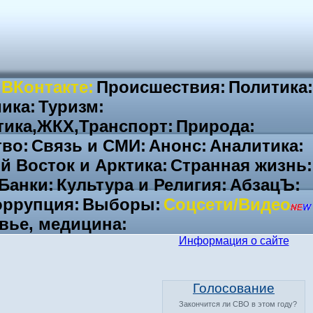
 ВКонтакте:
Происшествия:
Политика:
ика:
Туризм:
тика,ЖКХ,Транспорт:
Природа:
во:
Связь и СМИ:
Анонс:
Аналитика:
й Восток и Арктика:
Странная жизнь:
Банки:
Культура и Религия:
АбзацЪ:
ррупция:
Выборы:
Соцсети/Видео
вье, медицина:
Информация о сайте
Голосование
Закончится ли СВО в этом году?