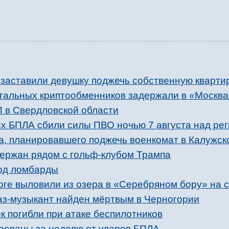
заставили девушку поджечь собственную кварти
егальных криптообменников задержали в «Москв
П в Свердловской области
х БПЛА сбили силы ПВО ночью 7 августа над ре
, планировавшего поджечь военкомат в Калужск
ержан рядом с гольф-клубом Трампа
од ломбарды
ноге выловили из озера в «Серебряном бору» на 
з-музыкант найден мёртвым в Черногории
к погибли при атаке беспилотников
рованы за неделю от ударов БПЛА