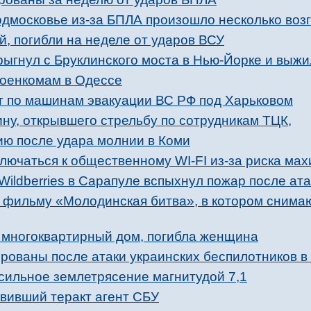
одмосковье из-за БПЛА произошло несколько воз
й, погибли на неделе от ударов ВСУ
рыгнул с Бруклинского моста в Нью-Йорке и выжи
военкомам в Одессе
 по машинам эвакуации ВС РФ под Харьковом
ну, открывшего стрельбу по сотрудникам ТЦК,
ию после удара молнии в Коми
лючаться к общественному WI-FI из-за риска ма
Wildberries в Сарапуле вспыхнул пожар после ат
к фильму «Молодинская битва», в котором снима
л многоквартирный дом, погибла женщина
рованы после атаки украинских беспилотников в
сильное землетрясение магнитудой 7,1
вивший теракт агент СБУ