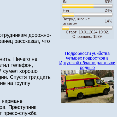
Да
63%
Нет
24%
Затрудняюсь с
14%
ответом
Старт: 10.01.2024 19:02.
сотрудникам дорожно-
Опрошено: 1539.
анец рассказал, что
Подробности убийства
четырех подростков в
нить. Ничего не
Иркутской области раскрыли
атил телефон,
родные
ий сумел хорошо
ии. Спустя тридцать
ие на группу
в кармане
ра. Преступник
т пресс-служба